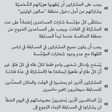
يجب على المشاركين أن يُظهروا هويّاتهم الشّخصيّة
وشاراتهم من أجل دخول منطقة "صالون كولينير"
ستتلقّى كلّ مؤسَّسة شارات المساعدين إعتماداً على عدد
المشارَكة في الفئات. ويجب على المساعدين الخروج من
منطقة المنافسة عندما تبدأ المسابقة
يجب أن يكون جميع المشاركين في المسابقة في لباس
الطّهاة مع عدم وجود شعارات المؤسَّسة
يُسْمَح بإدخال شخصٍ واحدٍ فقط لكلّ طاه في كلّ فئةٍ. غير
أنّ كلّ طاهٍ أو طاهيةٍ (يمكنه) ها (المشاركة في عدّة فئات)
المشاركين الّذين لم يحضروا في الوقت والمكان المحدَّدين
للمسابقة سيعتَبرون كغيرِ حاضرين
إنّ المنافسين الّذين يُحضِرونَ معروضاتهم في اليوم الخطأ
لن يشاركوا في المسابقة الرّجاء الرّجوع إلى