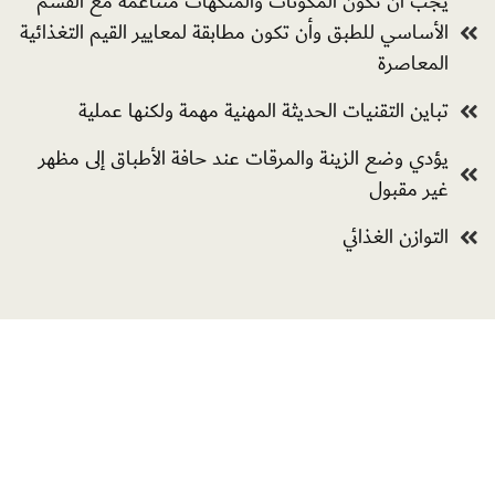
يجب أن تكون المكوّنات والمنكھات متناغمة مع القسم
الأساسي للطبق وأن تكون مطابقة لمعاییر القیم التغذائیة
المعاصرة
تباين التقنيات الحديثة المھنیة مھمة ولكنھا عملية
يؤدي وضع الزینة والمرقات عند حافة الأطباق إلى مظهر
غیر مقبول
التوازن الغذائي