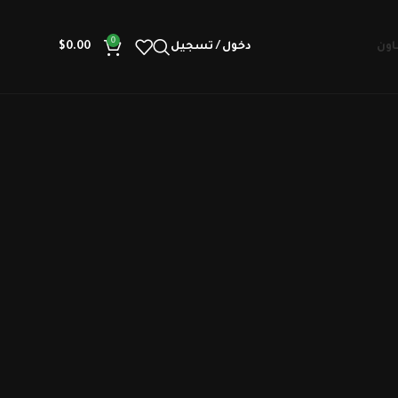
0
اون
دخول / تسجيل
0.00
$