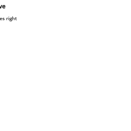
e.
es right