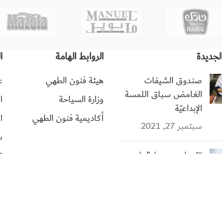
لجديدة
الروابط الهامة
ا
صندوق الشيفات
هيئة فنون الطهي
ع
الغامض سباق اللمسة
وزارة السياحة
ا
الإبداعيّة
أكاديمية فنون الطهي
ا
سبتمبر 27, 2021
س
“توماس جوجلر” يثري
ت
“كليجا بريدة” بخبرة 13
مليون طاهٍ عالمي
سبتمبر 27, 2021