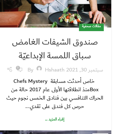
مقالات صحفية
صندوق الشيفات الغامض
سباق اللمسة الإبداعيّة
سبتمبر 30, 2021
Hshaath
By
0
خاص أحدثت مسابقة Chefs Mystery
Boxمنذ انطلاقتها الأولى عام 2017 حالة من
الحراك التنافسي بين فنادق الخمس نجوم حيث
حرص كل فندق على تقدي...
إقراء المزيد ...