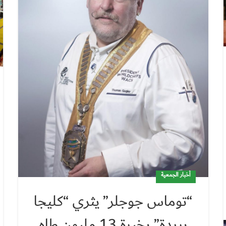
أخبار الجمعية
“توماس جوجلر” يثري “كليجا
بريدة” بخبرة 13 مليون طاهٍ