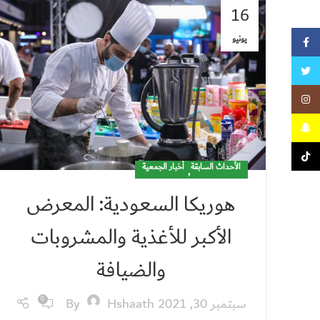
16
يونيو
Facebook
Twitter
Instagram
Snapchat
TikTok
الأحداث السابقة
,
أخبار الجمعية
هوريكا السعودية: المعرض
الأكبر للأغذية والمشروبات
والضيافة
سبتمبر 30, 2021
Hshaath
By
0