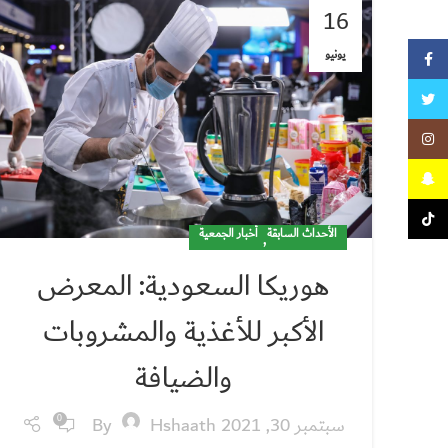
16
يونيو
Facebook
Twitter
Instagram
Snapchat
TikTok
الأحداث السابقة
,
أخبار الجمعية
هوريكا السعودية: المعرض
الأكبر للأغذية والمشروبات
والضيافة
سبتمبر 30, 2021
Hshaath
By
0