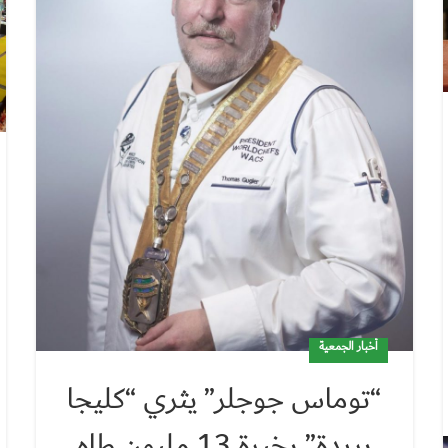
أخبار الجمعية
“توماس جوجلر” يثري “كليجا
بريدة” بخبرة 13 مليون طاهٍ