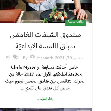
مقالات صحفية
صندوق الشيفات الغامض
سباق اللمسة الإبداعيّة
سبتمبر 30, 2021
Hshaath
By
0
خاص أحدثت مسابقة Chefs Mystery
Boxمنذ انطلاقتها الأولى عام 2017 حالة من
الحراك التنافسي بين فنادق الخمس نجوم حيث
حرص كل فندق على تقدي...
إقراء المزيد ...