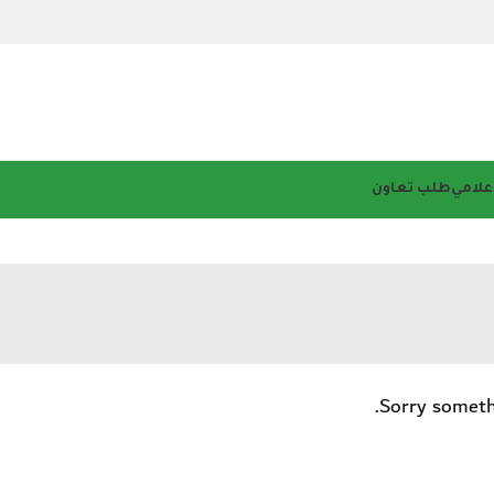
إعلامي
طلب تعاون
Sorry someth