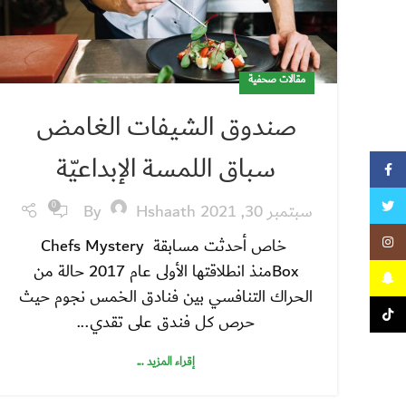
مقالات صحفية
صندوق الشيفات الغامض
سباق اللمسة الإبداعيّة
Facebook
Twitter
سبتمبر 30, 2021
Hshaath
By
0
Instagram
خاص أحدثت مسابقة Chefs Mystery
Boxمنذ انطلاقتها الأولى عام 2017 حالة من
Snapchat
الحراك التنافسي بين فنادق الخمس نجوم حيث
TikTok
حرص كل فندق على تقدي...
إقراء المزيد ...