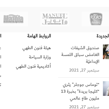
لجديدة
الروابط الهامة
ا
صندوق الشيفات
هيئة فنون الطهي
ع
الغامض سباق اللمسة
وزارة السياحة
ا
الإبداعيّة
أكاديمية فنون الطهي
ا
سبتمبر 27, 2021
س
“توماس جوجلر” يثري
ت
“كليجا بريدة” بخبرة 13
مليون طاهٍ عالمي
سبتمبر 27, 2021